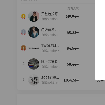
观看人次
销售额
买包包找叮
619.94w
100w+
当,一折购！
直播6小时50分
17秒
门店首发，秋
50.33w
100w+
款大上新！！
直播5小时59分
26秒
TWOI品牌直
84.54w
100w+
播间新款上
直播7小时3分5
新！！！
9秒
晚上高货专场
4
58.44w
100w+
大放漏
直播2小时32分
42秒
2026行稳致
5
1,034.51w
100w+
远
直播16小时41
分3秒