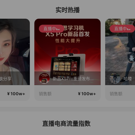
实时热播
直播中
直播中
肤分享
新品X5Pro重磅发布！性能大提升！首发补贴还送千元好礼！
哈喽
¥ 100w+
¥ 100w+
销售额
销售额
直播电商流量指数