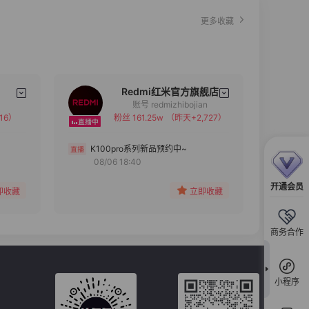
更多收藏
Redmi红米官方旗舰店
账号 redmizhibojian
16）
粉丝 161.25w
（昨天+2,727）
备注
分组
K100pro系列新品预约中~
08/06 18:40
收藏
开通会员
即收藏
立即收藏
商务合作
小程序