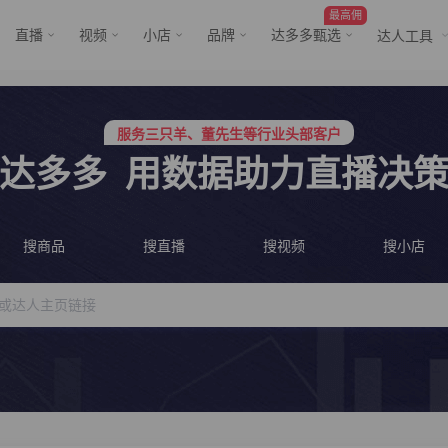
最高佣
直播
视频
小店
品牌
达多多甄选
达人工具
行业价格屠夫，年卡会员低至798/年
服务三只羊、董先生等行业头部客户
行业价格屠夫，年卡会员低至798/年
达多多
用数据助力直播决
服务三只羊、董先生等行业头部客户
搜商品
搜直播
搜视频
搜小店