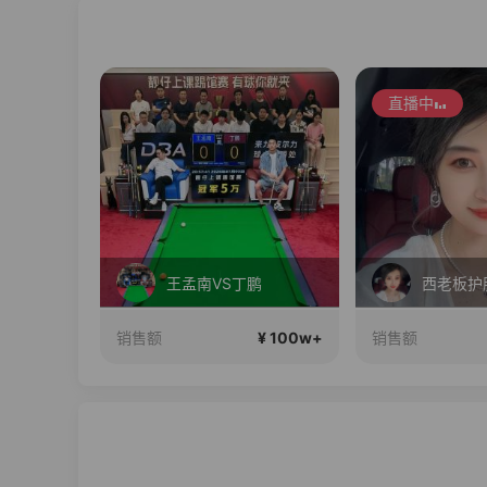
直播中
在直播
王孟南VS丁鹏
西老板护
¥ 100w+
¥ 100w+
销售额
销售额