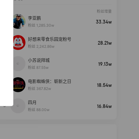
粉丝增量
李亚鹏
33.34w
粉丝 1,285.30w
好想来零食乐园宠粉号
28.21w
粉丝 2,242.86w
小苏说拜城
19.13w
粉丝 87.55w
电影蜘蛛侠：崭新之日
4
18.54w
粉丝 367.82w
四月
5
16.84w
粉丝 88.00w