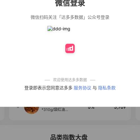
微信登录
佣金
热推达人
微信扫码关注「达多多数据」公众号登录
【净浮生】油污
28%
5,271
净厨房油烟机去
重油污去油王污
渍清洁剂油烟净
清洗剂
公仔牌顽渍净洗
20%
5,149
衣粉轻松搓洗去
污渍除菌除螨3倍
洁净去渍家用去
黄
一品欢【10包鲜
10%
4,321
凉皮】红油麻酱
鲜凉皮现做现发
免煮开袋即食劲
欢迎使用达多多数据
道爽口
艾草抽绳式免撕
4
50%
4,154
登录即表示您同意达多多
服务协议
与
隐私条款
垃圾袋大号特厚
自动收口厨房家
用宿舍不脏手实
惠装
麦醉侠 湿凉皮7袋
5
5%
3,709
*310g/袋红油麻
酱凉皮开袋即食
现做现发
品类指数大盘