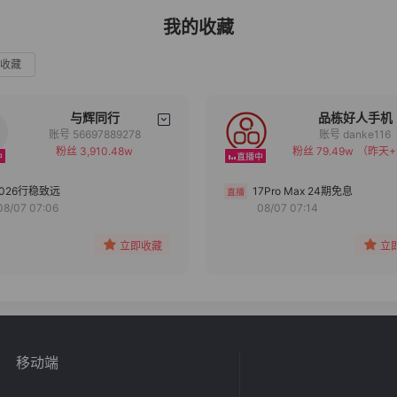
我的收藏
收藏
与辉同行
品栋好人手机
账号 56697889278
账号 danke116
粉丝 3,910.48w
粉丝 79.49w
（昨天+
备注
备注
分组
分组
2026行稳致远
17Pro Max 24期免息
08/07 07:06
08/07 07:14
收藏
收藏
立即收藏
立
移动端