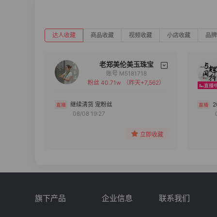
达人收藏
商品收藏
视频收藏
小店收藏
品牌
老郑美伦美玉珠宝
账号 M5181718
粉丝 40.71w
（昨天+7,562）
备注
分组
继续清货 宠粉丝
08/08 19:27
收藏
立即收藏
旗下产品
企业信息
联系我们