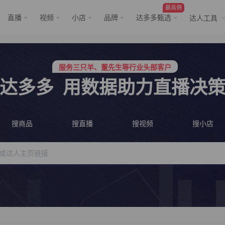
最高佣
直播
视频
小店
品牌
达多多甄选
达人工具
行业价格屠夫，年卡会员低至798/年
服务三只羊、董先生等行业头部客户
行业价格屠夫，年卡会员低至798/年
达多多
用数据助力直播决
服务三只羊、董先生等行业头部客户
搜商品
搜直播
搜视频
搜小店