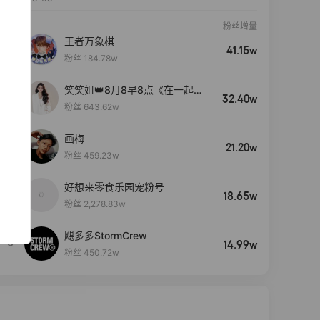
粉丝增量
王者万象棋
41.15w
粉丝 184.78w
笑笑姐👑8月8早8点《在一起》
32.40w
生日盛典
粉丝 643.62w
画梅
21.20w
粉丝 459.23w
好想来零食乐园宠粉号
4
18.65w
粉丝 2,278.83w
飓多多StormCrew
5
14.99w
粉丝 450.72w