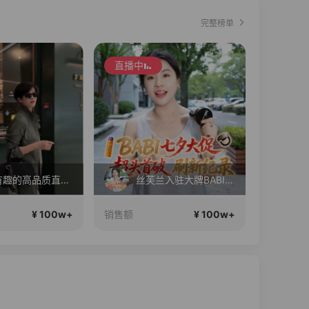
完整榜单
直播中
丝芙兰入驻大牌BABI！竟然打到这个价？？
17Pro Max 24期免息
¥ 100w+
¥ 100w+
销售额
销售额