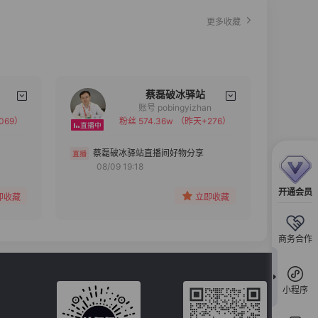
更多收藏
蔡磊破冰驿站
账号 pobingyizhan
069）
粉丝 574.36w
（昨天+276）
备注
分组
蔡磊破冰驿站直播间好物分享
08/09 19:18
收藏
开通会员
即收藏
立即收藏
商务合作
小程序