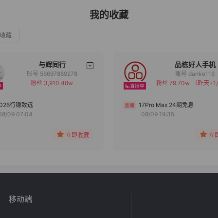
我的收藏
收藏
与辉同行
品栋好人手机
账号 56697889278
账号 danke116
粉丝 3,910.48w
粉丝 79.70w
（昨天+1,
备注
备注
分组
分组
2026行稳致远
17Pro Max 24期免息
08/09 07:04
08/09 19:35
收藏
收藏
立即收藏
立
移动端