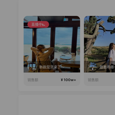
了～
跟着希娜一起变美丽呀
¥ 100w+
¥ 100w+
销售额
销售额