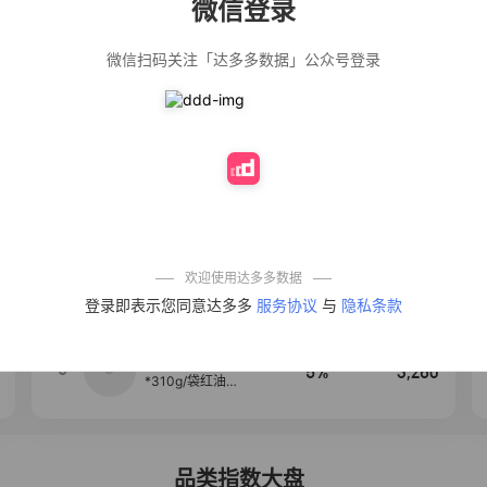
微信登录
佣金
热推达人
微信扫码关注「达多多数据」公众号登录
公仔牌顽渍净洗
20%
4,906
衣粉轻松搓洗去
污渍除菌除螨3倍
洁净去渍家用去
黄
【净浮生】油污
28%
4,849
净厨房油烟机去
重油污去油王污
渍清洁剂油烟净
清洗剂
一品欢【10包鲜
10%
4,294
凉皮】红油麻酱
鲜凉皮现做现发
免煮开袋即食劲
欢迎使用达多多数据
道爽口
【爆款推荐】力
4
12%
3,530
登录即表示您同意达多多
服务协议
与
隐私条款
士依兰香沐浴露
持久留香经典幽
莲家庭装官方正
品
麦醉侠 湿凉皮7袋
5
5%
3,260
*310g/袋红油麻
酱凉皮开袋即食
现做现发
品类指数大盘