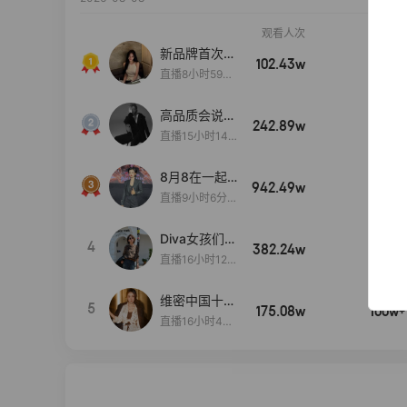
观看人次
销售额
新品牌首次大
102.43w
100w+
上新
直播8小时59分
7秒
高品质会说
242.89w
100w+
话….
直播15小时14
分50秒
8月8在一起
942.49w
100w+
生日献礼盛典
直播9小时6分1
2秒
Diva女孩们集
4
382.24w
100w+
合啦~意大利
直播16小时12
料特产来啦！
分
维密中国十周
5
175.08w
100w+
年 与你如此
直播16小时48
闪耀 抖音超
分34秒
级品牌日