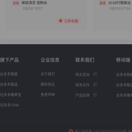
分组
继续清货 宠粉丝
2026行稳致远
08/08 19:27
08/09 07:04
收藏
立即收藏
旗下产品
企业信息
联系我们
移动端
达多多数据
关于我们
购买咨询
达多多数
达多多甄选
服务协议
商务合作
达多多甄
达多多爆单宝
免责声明
产品反馈
达多多爆
达多多CRM
皖公网安备 34019202002109号
皖