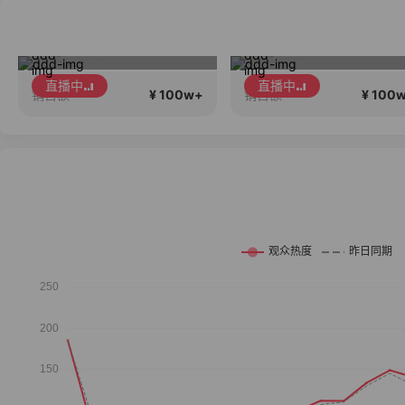
一个有趣的高品质直播间~
丝芙兰入驻大牌
直播中
直播中
¥ 100w+
¥ 100
销售额
销售额