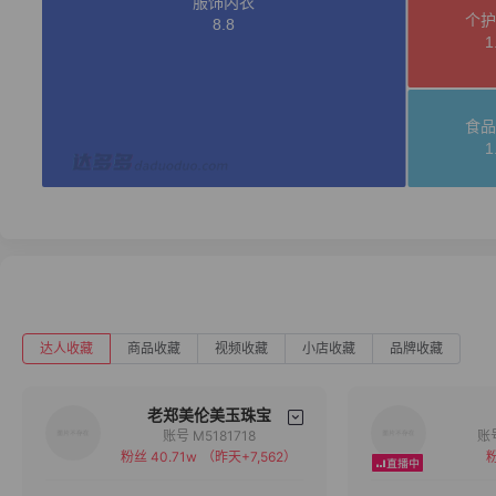
达人收藏
商品收藏
视频收藏
小店收藏
品牌收藏
老郑美伦美玉珠宝
账号 M5181718
粉丝 40.71w
（昨天+7,562）
粉
备注