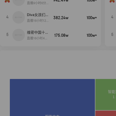
942.49w
100w+
生日献礼盛典
直播9小时6分1
2秒
Diva女孩们集
4
4
382.24w
100w+
合啦~意大利
直播16小时12
料特产来啦！
分
维密中国十周
5
5
175.08w
100w+
年 与你如此
直播16小时48
闪耀 抖音超
分34秒
级品牌日