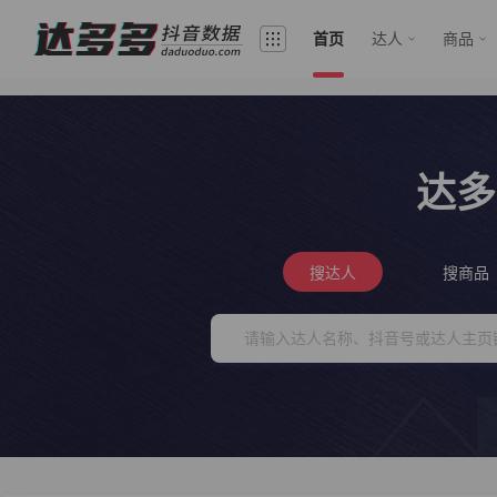
首页
达人
商品
达多
搜达人
搜商品