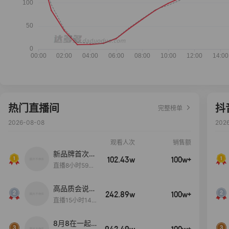
热门直播间
抖
完整榜单
2026-08-08
202
观看人次
销售额
新品牌首次大
102.43w
100w+
上新
直播8小时59分
7秒
高品质会说
242.89w
100w+
话….
直播15小时14
分50秒
8月8在一起