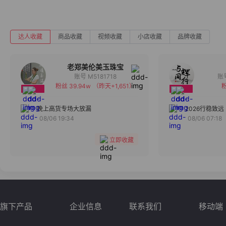
达人收藏
商品收藏
视频收藏
小店收藏
品牌收藏
老郑美伦美玉珠宝
账号 M5181718
粉丝 39.94w
（昨天+1,651）
粉
备注
分组
晚上高货专场大放漏
2026行稳致远
08/06 19:34
08/06 07:18
收藏
立即收藏
旗下产品
企业信息
联系我们
移动端