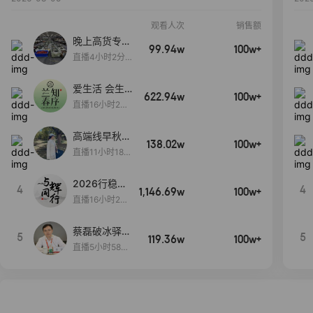
观看人次
销售额
晚上高货专场
99.94w
100w+
大放漏
直播4小时2分5
8秒
爱生活 会生
622.94w
100w+
活
直播16小时24
分31秒
高端线早秋现
138.02w
100w+
货首发
直播11小时18分
50秒
2026行稳致
4
4
1,146.69w
100w+
远
直播16小时20
分34秒
蔡磊破冰驿站
5
5
119.36w
100w+
直播间好物分
直播5小时58分
享
23秒