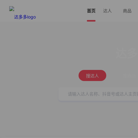
首页
达人
商品
达多
搜达人
搜商品