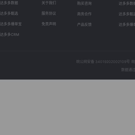
达多多数据
关于我们
购买咨询
达多多数
达多多甄选
服务协议
商务合作
达多多甄
达多多爆单宝
免责声明
产品反馈
达多多爆
达多多CRM
皖公网安备 34019202002109号
皖
数据通