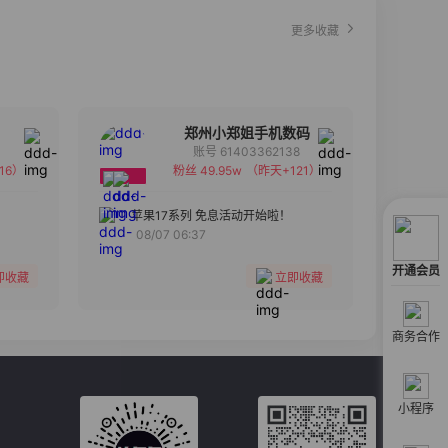
更多收藏
郑州小郑姐手机数码
账号 61403362138
16）
粉丝 49.95w
（昨天+121）
备注
分组
苹果17系列 免息活动开始啦！
08/07 06:37
收藏
开通会员
即收藏
立即收藏
商务合作
小程序