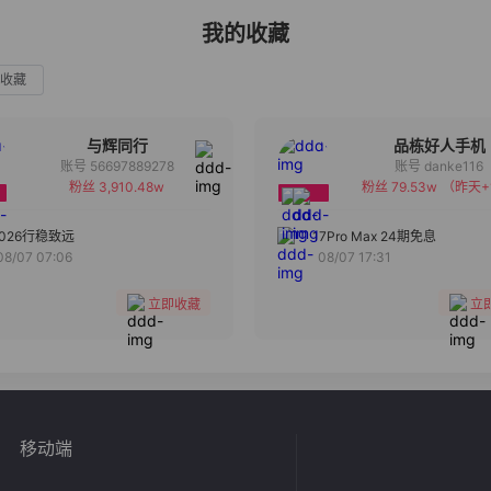
我的收藏
收藏
与辉同行
品栋好人手机
账号 56697889278
账号 danke116
粉丝 3,910.48w
粉丝 79.53w
（昨天+
备注
备注
分组
分组
2026行稳致远
17Pro Max 24期免息
08/07 07:06
08/07 17:31
收藏
收藏
立即收藏
立
移动端