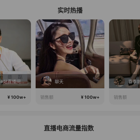
实时热播
蔡磊破冰驿站直播间好物分享
聊天
春季
¥ 100w+
¥ 100w+
销售额
销售额
直播电商流量指数