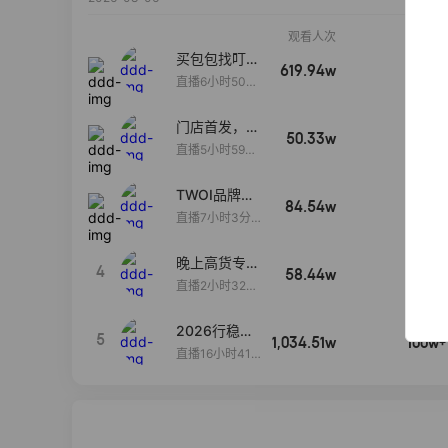
观看人次
销售额
买包包找叮
619.94w
100w+
当,一折购！
直播6小时50分
17秒
门店首发，秋
50.33w
100w+
款大上新！！
直播5小时59分
26秒
TWOI品牌直
84.54w
100w+
播间新款上
直播7小时3分5
新！！！
9秒
晚上高货专场
4
58.44w
100w+
大放漏
直播2小时32分
42秒
2026行稳致
5
1,034.51w
100w+
远
直播16小时41
分3秒