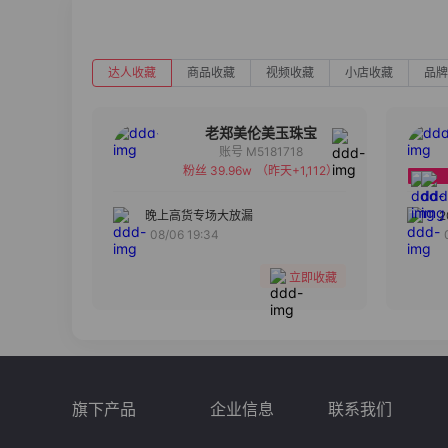
达人收藏
商品收藏
视频收藏
小店收藏
品牌
老郑美伦美玉珠宝
账号 M5181718
粉丝 39.96w
（昨天+1,112）
备注
分组
晚上高货专场大放漏
08/06 19:34
收藏
立即收藏
旗下产品
企业信息
联系我们