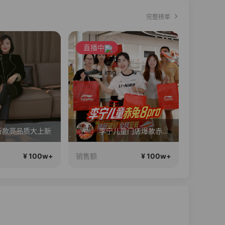
完整榜单
直播中
直播中
新款高品质大上新
李宁儿童门店爆款赤兔8pro终于有货了，全网销冠刷新历史底价
2
¥ 100w+
¥ 100w+
销售额
销售额