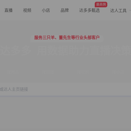
最高佣
直播
视频
小店
品牌
达多多甄选
达人工具
行业价格屠夫，年卡会员低至798/年
服务三只羊、董先生等行业头部客户
行业价格屠夫，年卡会员低至798/年
服务三只羊、董先生等行业头部客户
达多多
用数据助力直播决
搜商品
搜直播
搜视频
搜小店