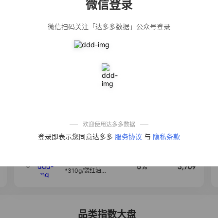
微信登录
佣金
热推达人
微信扫码关注「达多多数据」公众号登录
【净浮生】油污
28%
5,271
净厨房油烟机去
重油污去油王污
渍清洁剂油烟净
清洗剂
公仔牌顽渍净洗
20%
5,149
衣粉轻松搓洗去
污渍除菌除螨3倍
洁净去渍家用去
黄
一品欢【10包鲜
10%
4,321
凉皮】红油麻酱
鲜凉皮现做现发
免煮开袋即食劲
欢迎使用达多多数据
道爽口
艾草抽绳式免撕
4
50%
4,154
登录即表示您同意达多多
服务协议
与
隐私条款
垃圾袋大号特厚
自动收口厨房家
用宿舍不脏手实
惠装
麦醉侠 湿凉皮7袋
5
5%
3,709
*310g/袋红油麻
酱凉皮开袋即食
现做现发
品类指数大盘