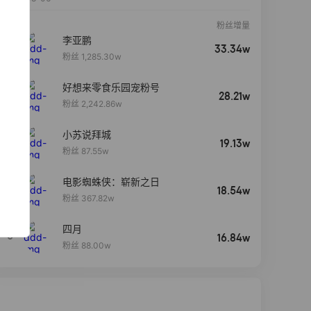
粉丝增量
李亚鹏
33.34w
粉丝 1,285.30w
好想来零食乐园宠粉号
28.21w
粉丝 2,242.86w
小苏说拜城
19.13w
粉丝 87.55w
电影蜘蛛侠：崭新之日
4
18.54w
粉丝 367.82w
四月
5
16.84w
粉丝 88.00w