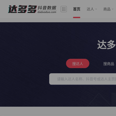
首页
达人
商品
达多
搜达人
搜商品