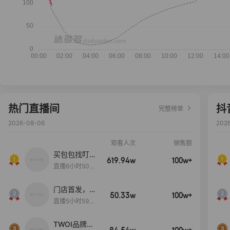
热门直播间
抖
完整榜单
2026-08-06
202
观看人次
销售额
买包包找叮
619.94w
100w+
当,一折购！
直播6小时50分
17秒
门店首发，秋
50.33w
100w+
款大上新！！
直播5小时59分
26秒
TWOI品牌直