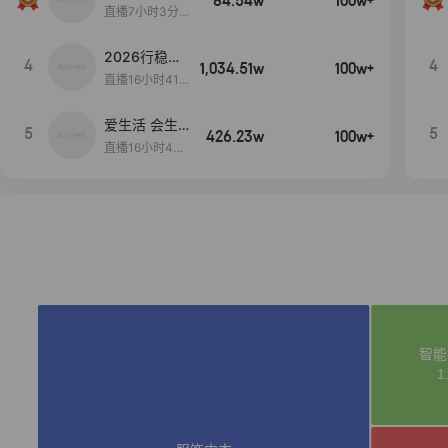
84.54w
100w+
播间新款上
直播7小时3分5
新！！！
9秒
2026行稳致
4
4
1,034.51w
100w+
远
直播16小时41
分3秒
爱生活 会生
5
5
426.23w
100w+
活
直播16小时45
分48秒