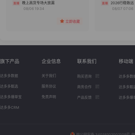
分组
晚上高货专场大放漏
2026行稳致远
08/06 19:34
08/07 07:06
收藏
立即收藏
旗下产品
企业信息
联系我们
移动端
达多多数据
关于我们
购买咨询
达多多数
达多多甄选
服务协议
商务合作
达多多甄
达多多爆单宝
免责声明
产品反馈
达多多爆
达多多CRM
皖公网安备 34019202002109号
皖