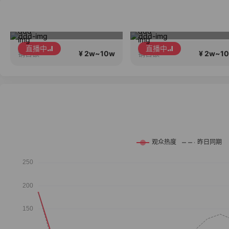
就是要为大家选好的产品！做好的价格，不随波逐流！加油！
澜无双新皮肤赠夺
直播中
直播中
¥ 2w~10w
¥ 2w~1
销售额
销售额