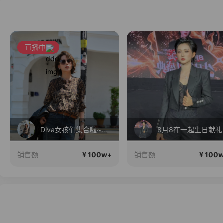
直播中
Diva女孩们集合啦~意大利料特产来啦！
8月
¥ 100w+
¥ 100
销售额
销售额