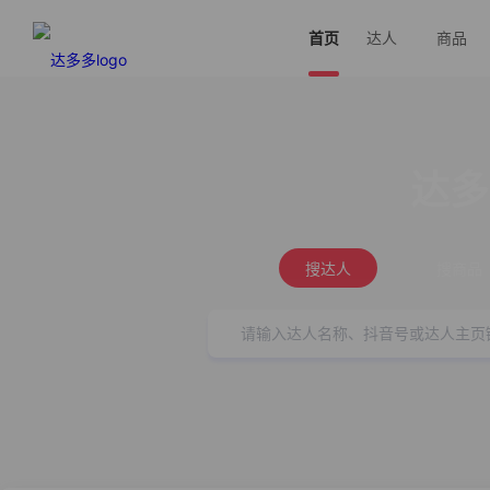
首页
达人
商品
达多
搜达人
搜商品