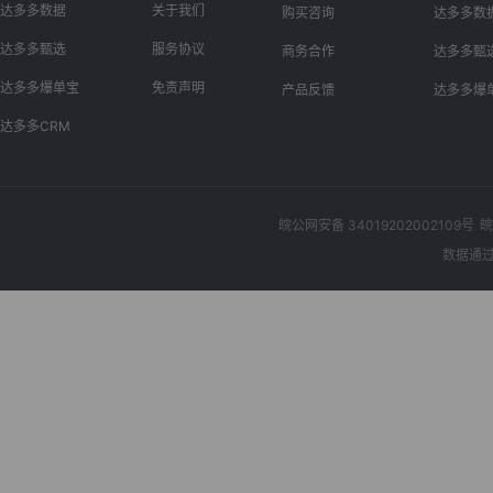
达多多数据
关于我们
购买咨询
达多多数
达多多甄选
服务协议
商务合作
达多多甄
达多多爆单宝
免责声明
产品反馈
达多多爆
达多多CRM
皖公网安备 34019202002109号
皖
数据通