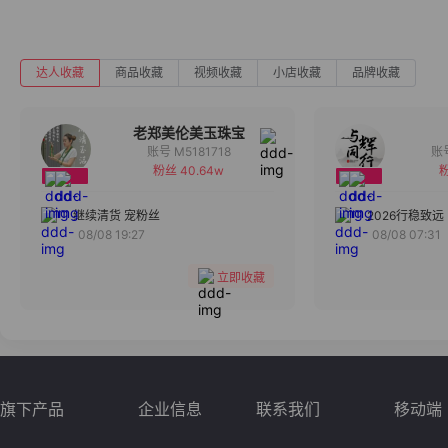
达人收藏
商品收藏
视频收藏
小店收藏
品牌收藏
老郑美伦美玉珠宝
账号 M5181718
粉丝 40.64w
粉
备注
分组
继续清货 宠粉丝
2026行稳致远
08/08 19:27
08/08 07:31
收藏
立即收藏
旗下产品
企业信息
联系我们
移动端