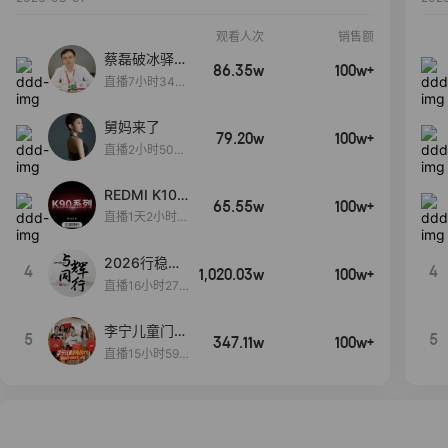
观看人次
销售额
蔡磊破冰驿站
86.35w
100w+
直播间好物分
直播7小时34分
享
3秒
舅妈来了
79.20w
100w+
直播2小时50分
53秒
REDMI K100
65.55w
100w+
Pro系列新品
直播1天2小时4
手机预约开
0分14秒
启！
2026行稳致
4
4
1,020.03w
100w+
远
直播16小时27
分18秒
李宁儿童门店
5
5
347.11w
100w+
爆款赤兔8pr
直播15小时59
o终于有货
分52秒
了，全网销冠
刷新历史底价