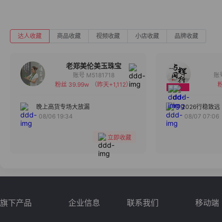
达人收藏
商品收藏
视频收藏
小店收藏
品牌收藏
老郑美伦美玉珠宝
账号 M5181718
粉丝 39.99w
（昨天+1,112）
粉
备注
分组
晚上高货专场大放漏
2026行稳致远
08/06 19:34
08/07 07:06
收藏
立即收藏
旗下产品
企业信息
联系我们
移动端