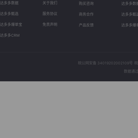
达多多数据
关于我们
购买咨询
达多多数
达多多甄选
服务协议
商务合作
达多多甄
达多多爆单宝
免责声明
产品反馈
达多多爆
达多多CRM
皖公网安备 34019202002109号
皖
数据通