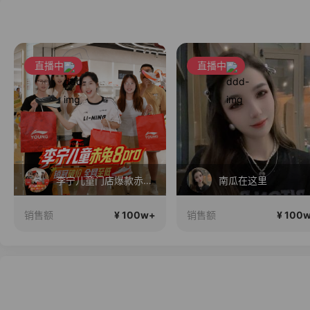
直播中
直播中
李宁儿童门店爆款赤兔8pro终于有货了，全网销冠刷新历史底价
南瓜在这里
¥ 100w+
¥ 100
销售额
销售额