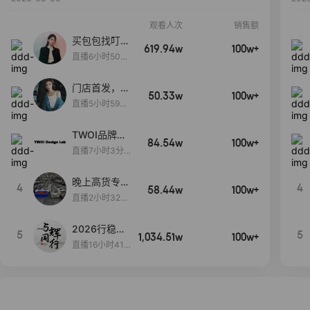
观看人次
销售额
买包包找叮
619.94w
100w+
当,一折购！
直播6小时50分
17秒
门店首发，秋
50.33w
100w+
款大上新！！
直播5小时59分
26秒
TWOI品牌直
84.54w
100w+
播间新款上
直播7小时3分5
新！！！
9秒
晚上高货专场
4
4
58.44w
100w+
大放漏
直播2小时32分
42秒
2026行稳致
5
5
1,034.51w
100w+
远
直播16小时41
分3秒