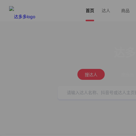
首页
达人
商品
达多
搜达人
搜商品