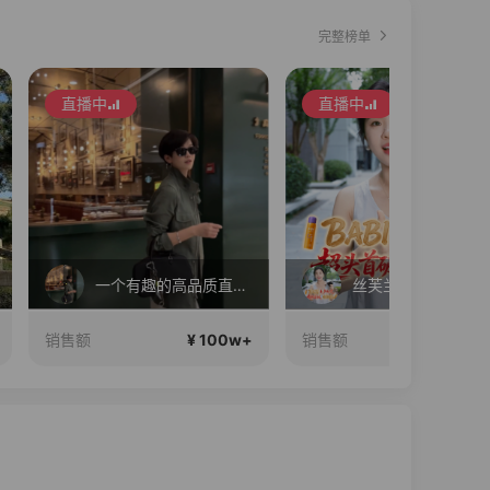
完整榜单
直播中
直播中
一个有趣的高品质直播间~
丝芙兰入驻大牌BABI！竟然打到这个价？？
1
¥ 100w+
¥ 100w+
销售额
销售额