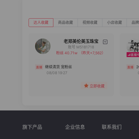
达人收藏
商品收藏
视频收藏
小店收藏
品牌
老郑美伦美玉珠宝
账号 M5181718
粉丝 40.71w
（昨天+7,562）
备注
分组
继续清货 宠粉丝
08/08 19:27
收藏
立即收藏
旗下产品
企业信息
联系我们