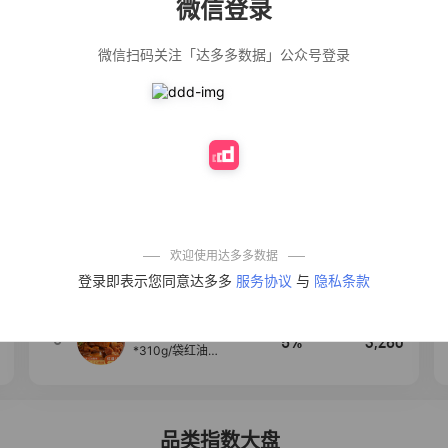
微信登录
佣金
热推达人
微信扫码关注「达多多数据」公众号登录
公仔牌顽渍净洗
20%
4,906
衣粉轻松搓洗去
污渍除菌除螨3倍
洁净去渍家用去
黄
【净浮生】油污
28%
4,849
净厨房油烟机去
重油污去油王污
渍清洁剂油烟净
清洗剂
一品欢【10包鲜
10%
4,294
凉皮】红油麻酱
鲜凉皮现做现发
免煮开袋即食劲
欢迎使用达多多数据
道爽口
【爆款推荐】力
4
12%
3,530
登录即表示您同意达多多
服务协议
与
隐私条款
士依兰香沐浴露
持久留香经典幽
莲家庭装官方正
品
麦醉侠 湿凉皮7袋
5
5%
3,260
*310g/袋红油麻
酱凉皮开袋即食
现做现发
品类指数大盘