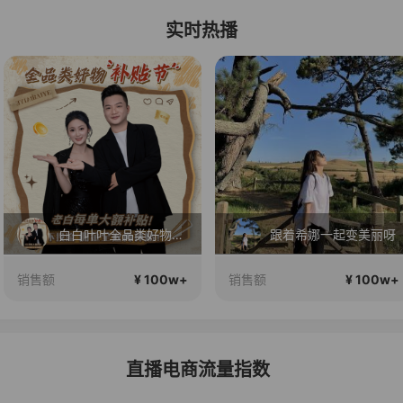
实时热播
直播中
白白叶叶全品类好物补贴节~
跟着希娜一起变美丽呀
¥ 100w+
¥ 100w+
销售额
销售额
直播电商流量指数