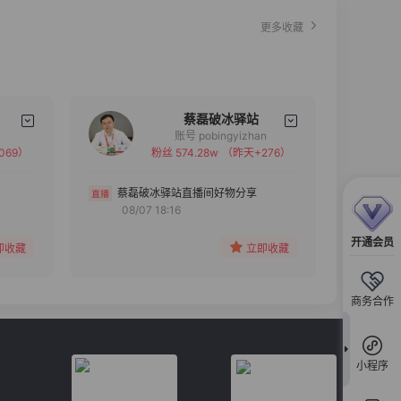
更多收藏
蔡磊破冰驿站
账号 pobingyizhan
069）
粉丝 574.28w
（昨天+276）
备注
分组
蔡磊破冰驿站直播间好物分享
08/07 18:16
收藏
开通会员
即收藏
立即收藏
商务合作
小程序