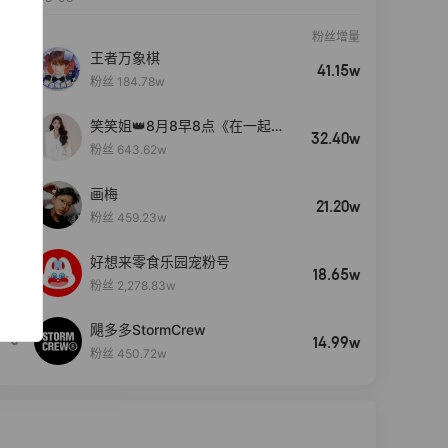
粉丝增量
王者万象棋
41.15w
粉丝 184.78w
笑笑姐👑8月8早8点《在一起》
32.40w
生日盛典
粉丝 643.62w
画梅
21.20w
粉丝 459.23w
好想来零食乐园宠粉号
4
18.65w
粉丝 2,278.83w
飓多多StormCrew
5
14.99w
粉丝 450.72w