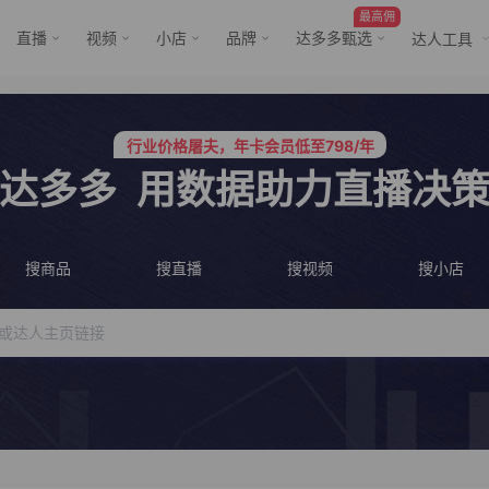
最高佣
直播
视频
小店
品牌
达多多甄选
达人工具
行业价格屠夫，年卡会员低至798/年
服务三只羊、董先生等行业头部客户
行业价格屠夫，年卡会员低至798/年
服务三只羊、董先生等行业头部客户
达多多
用数据助力直播决
搜商品
搜直播
搜视频
搜小店