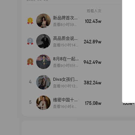
观看人次
销售额
新品牌首次大
102.43w
100w+
上新
直播8小时59分
7秒
高品质会说
242.89w
100w+
话….
直播15小时14
分50秒
8月8在一起
942.49w
100w+
生日献礼盛典
直播9小时6分1
2秒
Diva女孩们集
4
382.24w
100w+
合啦~意大利
直播16小时12
料特产来啦！
分
维密中国十周
5
175.08w
100w+
年 与你如此
直播16小时48
闪耀 抖音超
分34秒
级品牌日