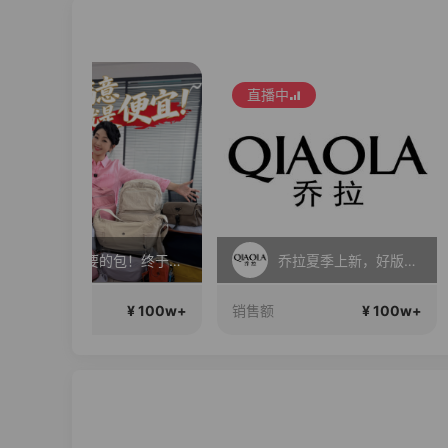
直播中
你们想要的包！终于来了！包你满意！
乔拉夏季上新，好版型更显瘦
¥ 100w+
¥ 100w+
销售额
销售额