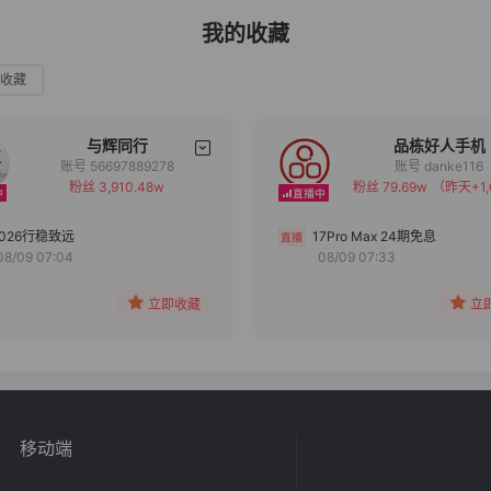
我的收藏
收藏
与辉同行
品栋好人手机
账号 56697889278
账号 danke116
粉丝 3,910.48w
粉丝 79.69w
（昨天+1,
备注
备注
分组
分组
2026行稳致远
17Pro Max 24期免息
08/09 07:04
08/09 07:33
收藏
收藏
立即收藏
立
移动端